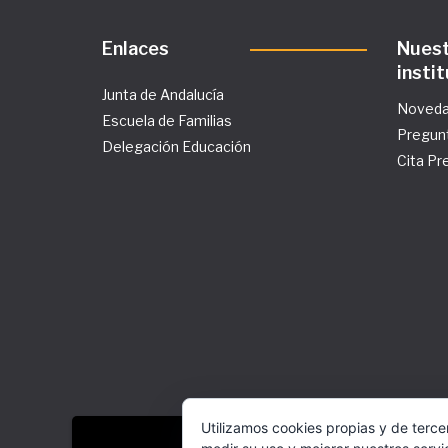
Enlaces
Nues
insti
Junta de Andalucía
Noved
Escuela de Familias
Pregun
Delegación Educación
Cita Pr
Utilizamos cookies propias y de terce