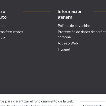
tro
Información
tuto
general
ades
Política de privacidad
tas frecuentes
Protección de datos de caráct
personal
evia
Acceso Web
Intranet
ros para garantizar el funcionamiento de la web,