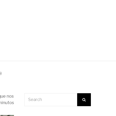
cado de profesores
)
que nos
minutos