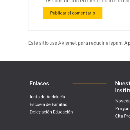
Recibir un correo electrónico con ca
Este sitio usa Akismet para reducir el spam.
Ap
Enlaces
Nues
insti
Junta de Andalucía
Noved
Escuela de Familias
Pregun
Delegación Educación
Cita Pr