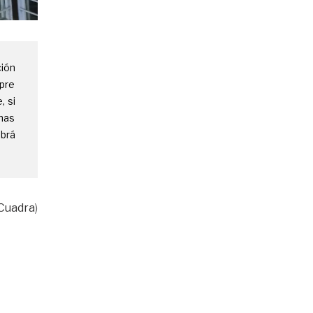
ión
mpre
, si
chas
abrá
Cuadra
)