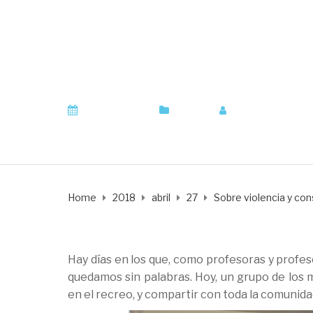
Sobre violencia y
y profesoras del IE
abril 27, 2018
Centro
by
Juan Cuadra
Home
2018
abril
27
Sobre violencia y co
Hay días en los que, como profesoras y profe
quedamos sin palabras. Hoy, un grupo de los
en el recreo, y compartir con toda la comunida