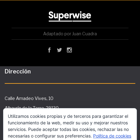
Adaptado por Juan Cuadra
Dirección
Calle Amadeo Vives, 10
Alhaurín de la Torre, 29130
Utilizamos cookies propias y de terceros para garantizar el
Tlf: 951 29 36 91
funcionamiento de la web, medir su uso y mejorar nuestros
secretaria@ies-galileo.com
servicios. Puede aceptar todas las cookies, rechazar las no
necesarias o configurar sus preferencias.
Política de cookies