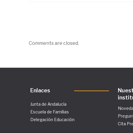
Comments are closed.
Enlaces
Nues
insti
Junta de Andalucía
Noved
Escuela de Familias
Pregun
Delegación Educación
Cita Pr