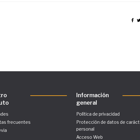
tro
Información
tuto
general
ades
Política de privacidad
tas frecuentes
Protección de datos de caráct
personal
evia
Acceso Web