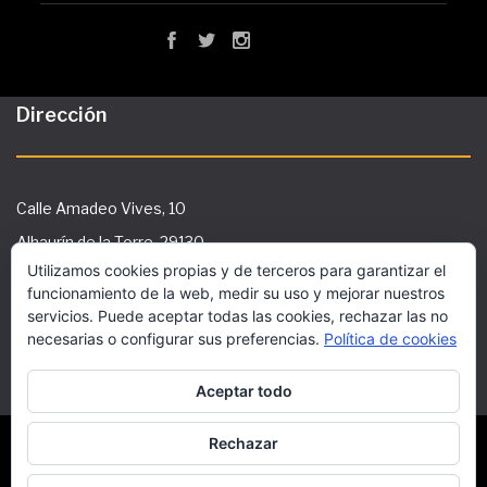
Dirección
Calle Amadeo Vives, 10
Alhaurín de la Torre, 29130
Utilizamos cookies propias y de terceros para garantizar el
Tlf: 951 29 36 91
funcionamiento de la web, medir su uso y mejorar nuestros
secretaria@ies-galileo.com
servicios. Puede aceptar todas las cookies, rechazar las no
necesarias o configurar sus preferencias.
Política de cookies
Aceptar todo
Este sitio utiliza cookies funcionales y scripts
externos para mejorar tu experiencia.
Rechazar
Copyright © 2018 Superwise Elementary School WordPress
Theme by Aislin Themes
Más información
Acepto