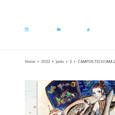
CAMPUS-TECH U
junio 2, 2022
Orientación
by
orientador
Home
2022
junio
2
CAMPUS-TECH UMA 