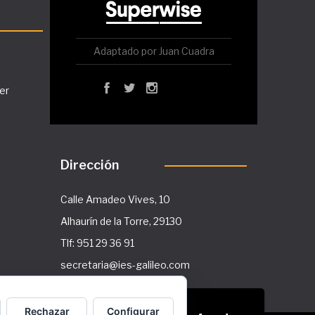
Adaptado por Juan Cuadra
er
Dirección
Calle Amadeo Vives, 10
Alhaurín de la Torre, 29130
Tlf: 951 29 36 91
secretaria@ies-galileo.com
Rechazar
Configurar