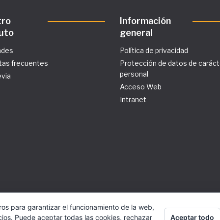
tro
Información
tuto
general
ades
Política de privacidad
tas frecuentes
Protección de datos de caráct
personal
evia
Acceso Web
Intranet
ros para garantizar el funcionamiento de la web,
Aceptar todo
cios. Puede aceptar todas las cookies, rechazar