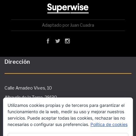
Adaptado por Juan Cuadra
Dirección
Calle Amadeo Vives, 10
Alhaurín de la Torre, 29130
Utilizamos cookies propias y de terceros para garantizar el
Tlf: 951 29 36 91
funcionamiento de la web, medir su uso y mejorar nuestros
secretaria@ies-galileo.com
servicios. Puede aceptar todas las cookies, rechazar las no
necesarias o configurar sus preferencias.
Política de cookies