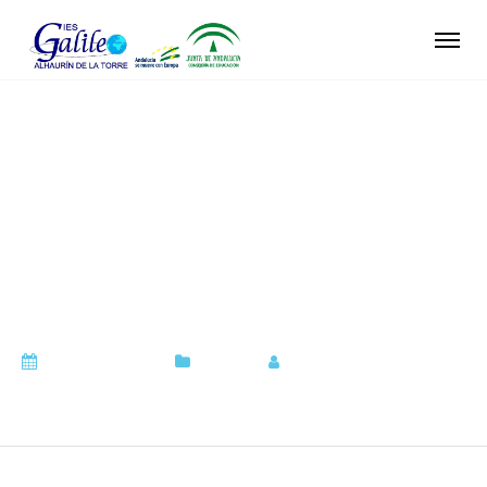
Asociación Española
contra el Cáncer –
recogida de fondos –
Jueves 18
mayo 16, 2023
Centro
by
Juan Cuadra