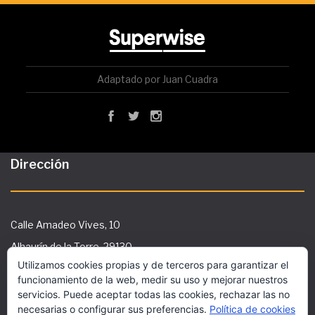
Adaptado por Juan Cuadra
Dirección
Calle Amadeo Vives, 10
Alhaurín de la Torre, 29130
Utilizamos cookies propias y de terceros para garantizar el
Tlf: 951 29 36 91
funcionamiento de la web, medir su uso y mejorar nuestros
secretaria@ies-galileo.com
servicios. Puede aceptar todas las cookies, rechazar las no
necesarias o configurar sus preferencias.
Política de cookies