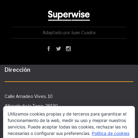
Adaptado por Juan Cuadra
Dirección
Calle Amadeo Vives, 10
Alhaurín de la Torre, 29130
Utilizamos cookies propias y de terceros para garantizar el
Tlf: 951 29 36 91
funcionamiento de la web, medir su uso y mejorar nuestros
secretaria@ies-galileo.com
servicios. Puede aceptar todas las cookies, rechazar las no
necesarias o configurar sus preferencias.
Política de cookies