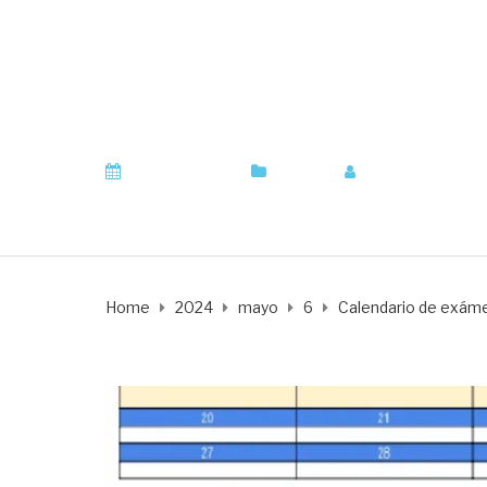
Calendario de exá
evaluación
mayo 6, 2024
Centro
by
agonvil310
Home
2024
mayo
6
Calendario de exáme