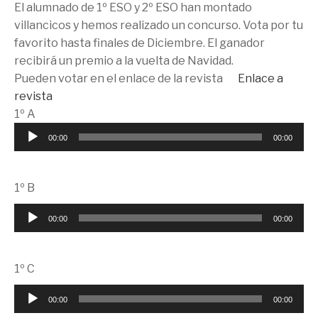
El alumnado de 1º ESO y 2º ESO han montado
villancicos y hemos realizado un concurso. Vota por tu
favorito hasta finales de Diciembre. El ganador
recibirá un premio a la vuelta de Navidad.
Pueden votar en el enlace de la revista
Enlace a
revista
1º A
Reproductor
00:00
00:00
de
audio
1º B
Reproductor
00:00
00:00
de
audio
1º C
Reproductor
00:00
00:00
de