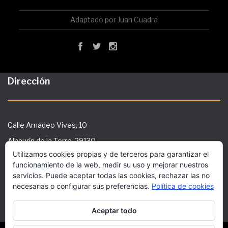
Adaptado por Juan Cuadra
Dirección
Calle Amadeo Vives, 10
Alhaurín de la Torre, 29130
Utilizamos cookies propias y de terceros para garantizar el
Tlf: 951 29 36 91
funcionamiento de la web, medir su uso y mejorar nuestros
secretaria@ies-galileo.com
servicios. Puede aceptar todas las cookies, rechazar las no
necesarias o configurar sus preferencias.
Política de cookies
Aceptar todo
Este sitio utiliza cookies funcionales y scripts