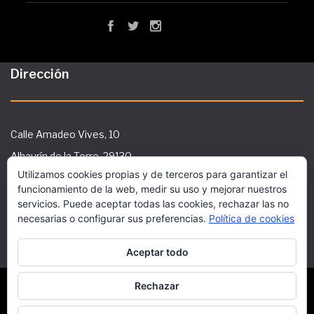
Dirección
Calle Amadeo Vives, 10
Alhaurín de la Torre, 29130
Utilizamos cookies propias y de terceros para garantizar el
Tlf: 951 29 36 91
funcionamiento de la web, medir su uso y mejorar nuestros
secretaria@ies-galileo.com
servicios. Puede aceptar todas las cookies, rechazar las no
necesarias o configurar sus preferencias.
Política de cookies
Aceptar todo
Este sitio utiliza cookies funcionales y scripts
externos para mejorar tu experiencia.
Rechazar
Copyright © 2018 Superwise Elementary School WordPress
Theme by Aislin Themes
Más información
Acepto