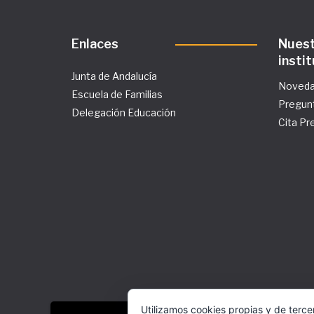
Enlaces
Nues
insti
Junta de Andalucía
Noved
Escuela de Familias
Pregun
Delegación Educación
Cita Pr
Utilizamos cookies propias y de terce