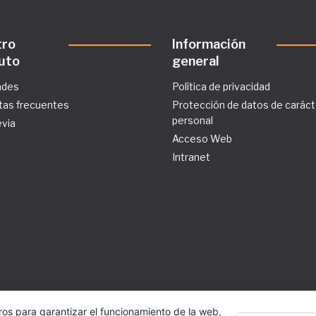
tro
Información
tuto
general
ades
Política de privacidad
tas frecuentes
Protección de datos de caráct
personal
evia
Acceso Web
Intranet
ros para garantizar el funcionamiento de la web,