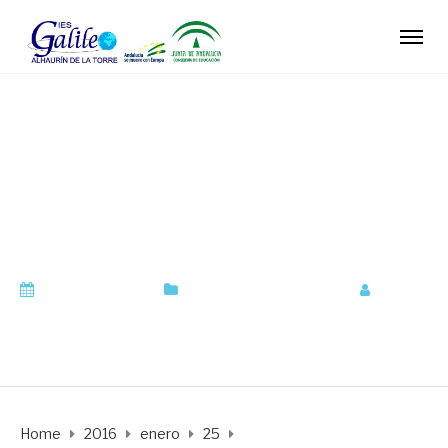
PRUEBAS LIBRES
DE GRADUADO EN
ESO
enero 25, 2016
Orientación Académica
by
orientadora
Home
2016
enero
25