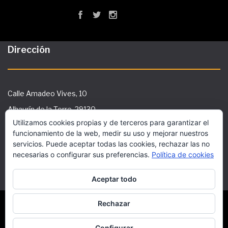
Dirección
Calle Amadeo Vives, 10
Alhaurín de la Torre, 29130
Utilizamos cookies propias y de terceros para garantizar el
Tlf: 951 29 36 91
funcionamiento de la web, medir su uso y mejorar nuestros
secretaria@ies-galileo.com
servicios. Puede aceptar todas las cookies, rechazar las no
necesarias o configurar sus preferencias.
Política de cookies
Aceptar todo
Este sitio utiliza cookies funcionales y scripts
externos para mejorar tu experiencia.
Rechazar
Copyright © 2018 Superwise Elementary School WordPress
Theme by Aislin Themes
Más información
Acepto
Configurar