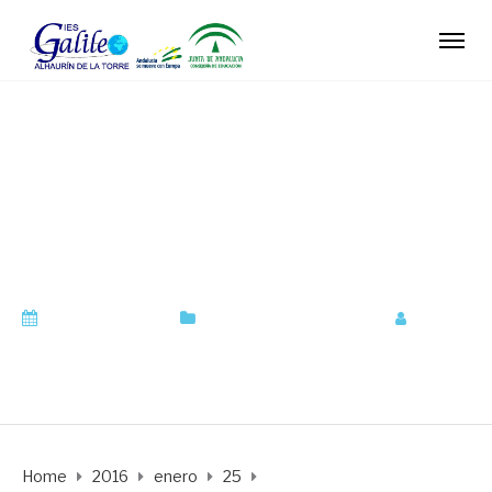
PRUEBAS LIBRES
DE GRADUADO EN
ESO
enero 25, 2016
Orientación Académica
by
orientadora
Home
2016
enero
25