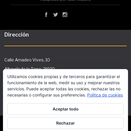
Dirección
Calle Amadeo Vives, 10
Alhaurín de la Torre, 29130
Utilizamos cookies propias y de terceros para garantizar el
Tlf: 951 29 36 91
funcionamiento de la web, medir su uso y mejorar nuestros
secretaria@ies-galileo.com
servicios. Puede aceptar todas las cookies, rechazar las no
necesarias o configurar sus preferencias.
Política de cookies
Aceptar todo
Este sitio utiliza cookies funcionales y scripts
externos para mejorar tu experiencia.
Rechazar
Copyright © 2018 Superwise Elementary School WordPress