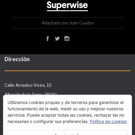
Adaptado por Juan Cuadra
Dirección
Calle Amadeo Vives, 10
Alhaurín de la Torre, 29130
Utilizamos cookies propias y de terceros para garantizar el
Tlf: 951 29 36 91
funcionamiento de la web, medir su uso y mejorar nuestros
secretaria@ies-galileo.com
servicios. Puede aceptar todas las cookies, rechazar las no
necesarias o configurar sus preferencias.
Política de cookies