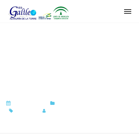
Poemas ilustrados
@ComunicApro_
#poemas #poemas
ilustrados
mayo 27, 2020
Biblioteca
,
Centro
,
Vida del Centro
ComunicA
by
Antonia González Juárez