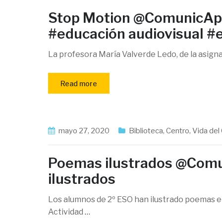
Stop Motion @ComunicAp
#educación audiovisual #e
La profesora María Valverde Ledo, de la asigna
Read more
mayo 27, 2020
Biblioteca
,
Centro
,
Vida del
Poemas ilustrados @Com
ilustrados
Los alumnos de 2º ESO han ilustrado poemas e
Actividad
…